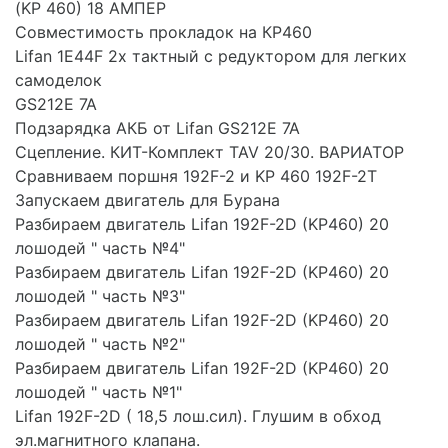
(KP 460) 18 АМПЕР
Совместимость прокладок на КР460
Lifan 1E44F 2х тактный с редуктором для легких
самоделок
GS212E 7A
Подзарядка АКБ от Lifan GS212E 7A
Сцепление. КИТ-Комплект TAV 20/30. ВАРИАТОР
Сравниваем поршня 192F-2 и KP 460 192F-2T
Запускаем двигатель для Бурана
Разбираем двигатель Lifan 192F-2D (KP460) 20
лошодей " часть №4"
Разбираем двигатель Lifan 192F-2D (KP460) 20
лошодей " часть №3"
Разбираем двигатель Lifan 192F-2D (KP460) 20
лошодей " часть №2"
Разбираем двигатель Lifan 192F-2D (KP460) 20
лошодей " часть №1"
Lifan 192F-2D ( 18,5 лош.сил). Глушим в обход
эл.магнитного клапана.