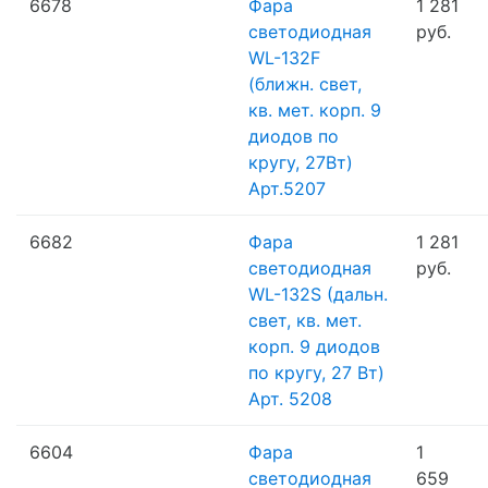
6678
Фара
1 281
светодиодная
руб.
WL-132F
(ближн. свет,
кв. мет. корп. 9
диодов по
кругу, 27Вт)
Арт.5207
6682
Фара
1 281
светодиодная
руб.
WL-132S (дальн.
свет, кв. мет.
корп. 9 диодов
по кругу, 27 Вт)
Арт. 5208
6604
Фара
1
светодиодная
659