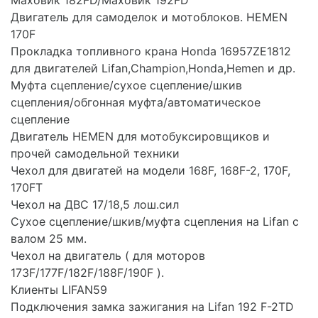
Маховик 182FD/Маховик 192FD
Двигатель для самоделок и мотоблоков. HEMEN
170F
Прокладка топливного крана Honda 16957ZE1812
для двигателей Lifan,Champion,Honda,Hemen и др.
Муфта сцепление/сухое сцепление/шкив
сцепления/обгонная муфта/автоматическое
сцепление
Двигатель HEMEN для мотобуксировщиков и
прочей самодельной техники
Чехол для двигатей на модели 168F, 168F-2, 170F,
170FT
Чехол на ДВС 17/18,5 лош.сил
Сухое сцепление/шкив/муфта сцепления на Lifan с
валом 25 мм.
Чехол на двигатель ( для моторов
173F/177F/182F/188F/190F ).
Клиенты LIFAN59
Подключения замка зажигания на Lifan 192 F-2TD