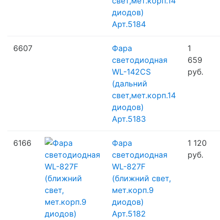
свет,мет.корп.14
диодов)
Арт.5184
6607
Фара
1
светодиодная
659
WL-142CS
руб.
(дальний
свет,мет.корп.14
диодов)
Арт.5183
6166
Фара
1 120
светодиодная
руб.
WL-827F
(ближний свет,
мет.корп.9
диодов)
Арт.5182