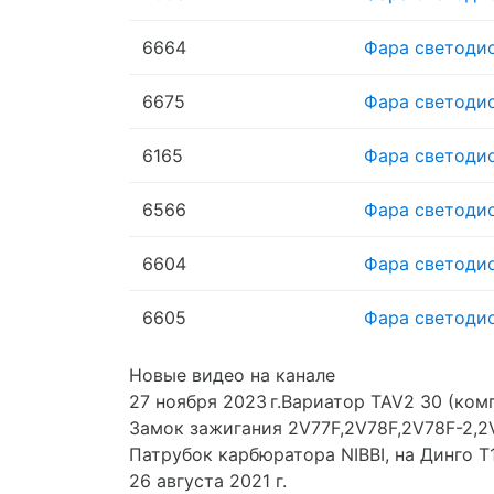
6664
Фара светодиод
6675
Фара светодиод
6165
Фара светодио
6566
Фара светодио
6604
Фара светодио
6605
Фара светодио
Новые видео на канале
27 ноября 2023 г.Вариатор TAV2 30 (ком
Замок зажигания 2V77F,2V78F,2V78F-2,2
Патрубок карбюратора NIBBI, на Динго Т
26 августа 2021 г.