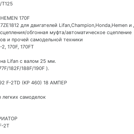
/T125
. HEMEN 170F
ZE1812 для двигателей Lifan,Champion,Honda,Hemen и 
 сцепления/обгонная муфта/автоматическое сцепление
ов и прочей самодельной техники
2, 170F, 170FT
а Lifan с валом 25 мм.
7F/182F/188F/190F ).
92 F-2TD (KP 460) 18 АМПЕР
я легких самоделок
АРИАТОР
F-2T