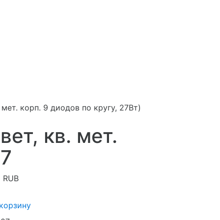
мет. корп. 9 диодов по кругу, 27Вт)
ет, кв. мет.
07
1
RUB
 корзину