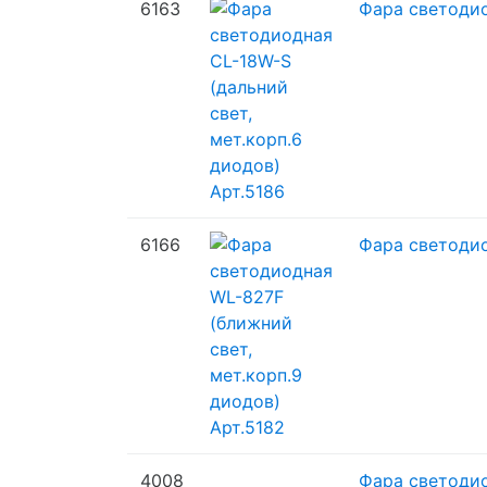
6163
Фара светодио
6166
Фара светодио
4008
Фара светодио