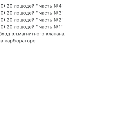
60) 20 лошодей " часть №4"
60) 20 лошодей " часть №3"
60) 20 лошодей " часть №2"
60) 20 лошодей " часть №1"
обход эл.магнитного клапана.
на карбюраторе