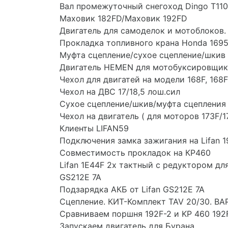
Вал промежуточный снегоход Dingo T110
Маховик 182FD/Маховик 192FD
Двигатель для самоделок и мотоблоков
Прокладка топливного крана Honda 16957
Муфта сцепление/сухое сцепление/шкив
Двигатель HEMEN для мотобуксировщик
Чехол для двигатей на модели 168F, 168F-
Чехол на ДВС 17/18,5 лош.сил
Сухое сцепление/шкив/муфта сцепления н
Чехол на двигатель ( для моторов 173F/17
Клиенты LIFAN59
Подключения замка зажигания на Lifan 1
Совместимость прокладок на КР460
Lifan 1E44F 2х тактный с редуктором дл
GS212E 7A
Подзарядка АКБ от Lifan GS212E 7A
Сцепление. КИТ-Комплект TAV 20/30. В
Сравниваем поршня 192F-2 и KP 460 192
Запускаем двигатель для Бурана