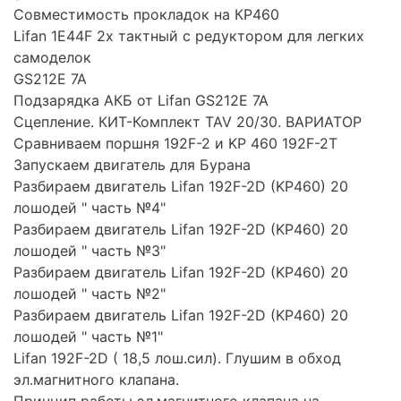
Совместимость прокладок на КР460
Lifan 1E44F 2х тактный с редуктором для легких
самоделок
GS212E 7A
Подзарядка АКБ от Lifan GS212E 7A
Сцепление. КИТ-Комплект TAV 20/30. ВАРИАТОР
Сравниваем поршня 192F-2 и KP 460 192F-2T
Запускаем двигатель для Бурана
Разбираем двигатель Lifan 192F-2D (KP460) 20
лошодей " часть №4"
Разбираем двигатель Lifan 192F-2D (KP460) 20
лошодей " часть №3"
Разбираем двигатель Lifan 192F-2D (KP460) 20
лошодей " часть №2"
Разбираем двигатель Lifan 192F-2D (KP460) 20
лошодей " часть №1"
Lifan 192F-2D ( 18,5 лош.сил). Глушим в обход
эл.магнитного клапана.