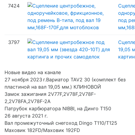
7424
Сцепле
однору
под ре
мм,168
3797
Сцепле
19,05 
картин
Новые видео на канале
27 ноября 2023 г.Вариатор TAV2 30 (комплект без
пластиной на вал 19,05 мм.) КЛИНОВОЙ
Замок зажигания 2V77F,2V78F,2V78F-
2,2V78FA,2V78F-2A
Патрубок карбюратора NIBBI, на Динго Т150
26 августа 2021 г.
Вал промежуточный снегоход Dingo T110/T125
Маховик 182FD/Маховик 192FD