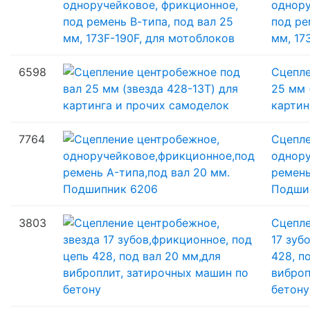
однору
под ре
мм, 17
6598
Сцепле
25 мм 
картин
7764
Сцепле
однору
ремень
Подши
3803
Сцепле
17 зуб
428, п
виброп
бетону