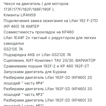
Чехол на двигатель ( для моторов
173F/177F/182F/188F/190F ).
Клиенты LIFAN59
Подключения замка зажигания на Lifan 192 F-2TD
(KP 460) 18 АМПЕР
Совместимость прокладок на КР460
Lifan 1E44F 2х тактный с редуктором для легких
самоделок
GS212E 7A
Подзарядка АКБ от Lifan GS212E 7A
Сцепление. КИТ-Комплект TAV 20/30. ВАРИАТОР
Сравниваем поршня 192F-2 и KP 460 192F-2T
Запускаем двигатель для Бурана
Разбираем двигатель Lifan 192F-2D (KP460) 20
лошодей " часть №4"
Разбираем двигатель Lifan 192F-2D (KP460) 20
лошодей " часть №3"
Разбираем двигатель Lifan 192F-2D (KP460) 20
лошодей " часть №2"