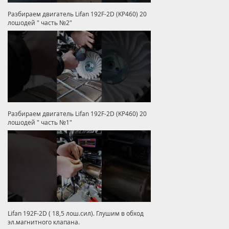
Разбираем двигатель Lifan 192F-2D (KP460) 20
лошодей " часть №2"
Разбираем двигатель Lifan 192F-2D (KP460) 20
лошодей " часть №1"
Lifan 192F-2D ( 18,5 лош.сил). Глушим в обход
эл.магнитного клапана.