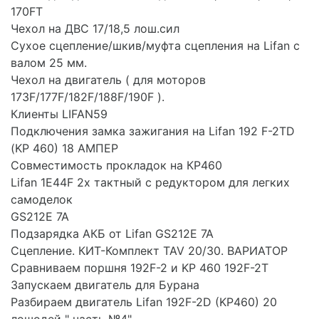
170FT
Чехол на ДВС 17/18,5 лош.сил
Сухое сцепление/шкив/муфта сцепления на Lifan с
валом 25 мм.
Чехол на двигатель ( для моторов
173F/177F/182F/188F/190F ).
Клиенты LIFAN59
Подключения замка зажигания на Lifan 192 F-2TD
(KP 460) 18 АМПЕР
Совместимость прокладок на КР460
Lifan 1E44F 2х тактный с редуктором для легких
самоделок
GS212E 7A
Подзарядка АКБ от Lifan GS212E 7A
Сцепление. КИТ-Комплект TAV 20/30. ВАРИАТОР
Сравниваем поршня 192F-2 и KP 460 192F-2T
Запускаем двигатель для Бурана
Разбираем двигатель Lifan 192F-2D (KP460) 20
лошодей " часть №4"