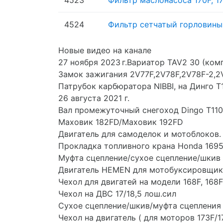
4523
Фильтр маслонасоса 170F, 17
4524
Фильтр сетчатый горловины 
Новые видео на канале
27 ноября 2023 г.Вариатор TAV2 30 (ком
Замок зажигания 2V77F,2V78F,2V78F-2,2
Патрубок карбюратора NIBBI, на Динго Т
26 августа 2021 г.
Вал промежуточный снегоход Dingo T110
Маховик 182FD/Маховик 192FD
Двигатель для самоделок и мотоблоков
Прокладка топливного крана Honda 16957
Муфта сцепление/сухое сцепление/шкив
Двигатель HEMEN для мотобуксировщик
Чехол для двигатей на модели 168F, 168F-
Чехол на ДВС 17/18,5 лош.сил
Сухое сцепление/шкив/муфта сцепления н
Чехол на двигатель ( для моторов 173F/17