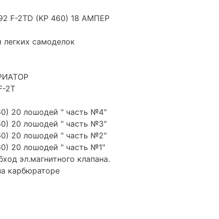
92 F-2TD (KP 460) 18 АМПЕР
я легких самоделок
АРИАТОР
F-2T
60) 20 лошодей " часть №4"
60) 20 лошодей " часть №3"
60) 20 лошодей " часть №2"
60) 20 лошодей " часть №1"
обход эл.магнитного клапана.
на карбюраторе