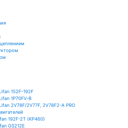
ния
м
сцеплением
уктором
лом
ifan 152F-192F
Lifan 1P70FV-B
Lifan 2V78F/2V77F, 2V78F2-A PRO
двигателей
fan 192F-2T (KP460)
ifan GS212E