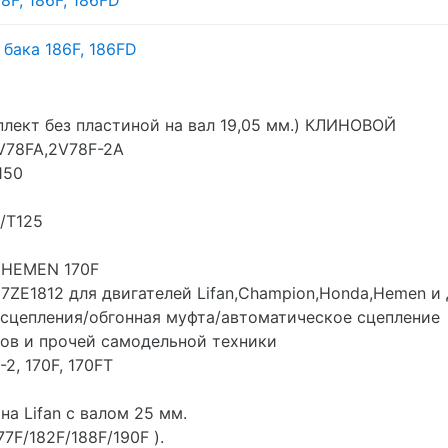
8F, 186F, 186FD
бака 186F, 186FD
плект без пластиной на вал 19,05 мм.) КЛИНОВОЙ
V78FA,2V78F-2A
150
/T125
. HEMEN 170F
ZE1812 для двигателей Lifan,Champion,Honda,Hemen и 
 сцепления/обгонная муфта/автоматическое сцепление
ов и прочей самодельной техники
2, 170F, 170FT
а Lifan с валом 25 мм.
7F/182F/188F/190F ).