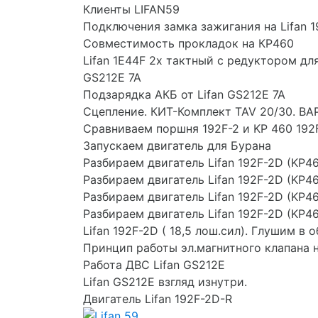
Клиенты LIFAN59
Подключения замка зажигания на Lifan 1
Совместимость прокладок на КР460
Lifan 1E44F 2х тактный с редуктором дл
GS212E 7A
Подзарядка АКБ от Lifan GS212E 7A
Сцепление. КИТ-Комплект TAV 20/30. В
Сравниваем поршня 192F-2 и KP 460 192
Запускаем двигатель для Бурана
Разбираем двигатель Lifan 192F-2D (KP4
Разбираем двигатель Lifan 192F-2D (KP4
Разбираем двигатель Lifan 192F-2D (KP4
Разбираем двигатель Lifan 192F-2D (KP4
Lifan 192F-2D ( 18,5 лош.сил). Глушим в 
Принцип работы эл.магнитного клапана 
Работа ДВС Lifan GS212E
Lifan GS212E взгляд изнутри.
Двигатель Lifan 192F-2D-R