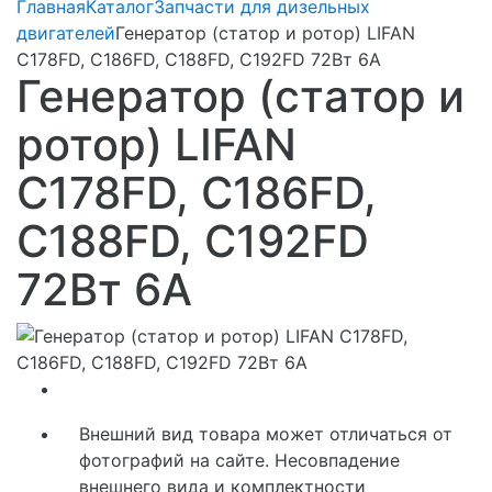
Главная
Каталог
Запчасти для дизельных
двигателей
Генерaтор (стaтор и ротор) LIFAN
C178FD, C186FD, C188FD, C192FD 72Вт 6А
Генерaтор (стaтор и
ротор) LIFAN
C178FD, C186FD,
C188FD, C192FD
72Вт 6А
Внешний вид товара может отличаться от
фотографий на сайте. Несовпадение
внешнего вида и комплектности