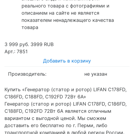
реального товара с фотографиями и
описанием на сайте не является
показателем ненадлежащего качества
товара
3 999 руб.
3999
RUB
Арт.: 7851
Добавить в корзину
Производитель:
не указан
Купить «Генерaтор (стaтор и ротор) LIFAN C178FD,
C186FD, C188FD, C192FD 72Вт 6А»
Генерaтор (стaтор и ротор) LIFAN C178FD, C186FD,
C188FD, C192FD 72Вт 6А является отличным
вариантом с выгодной ценой. Мы сможем
доставить его бесплатно по г. Перми, либо
транспортной компанией в любой регион России.