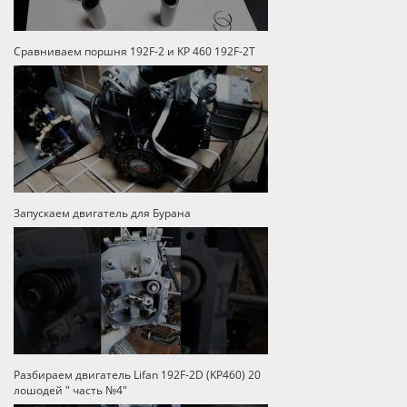
Сравниваем поршня 192F-2 и KP 460 192F-2T
Запускаем двигатель для Бурана
Разбираем двигатель Lifan 192F-2D (KP460) 20
лошодей " часть №4"