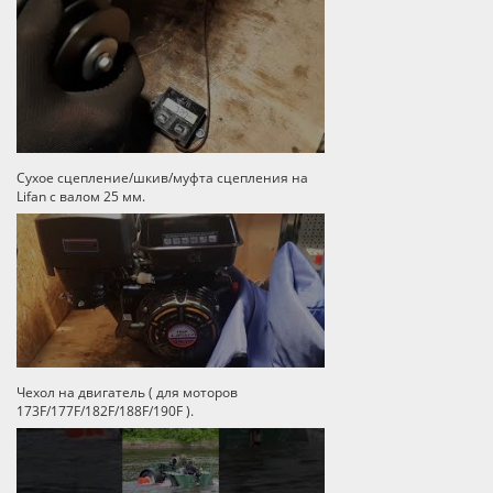
Сухое сцепление/шкив/муфта сцепления на
Lifan с валом 25 мм.
Чехол на двигатель ( для моторов
173F/177F/182F/188F/190F ).