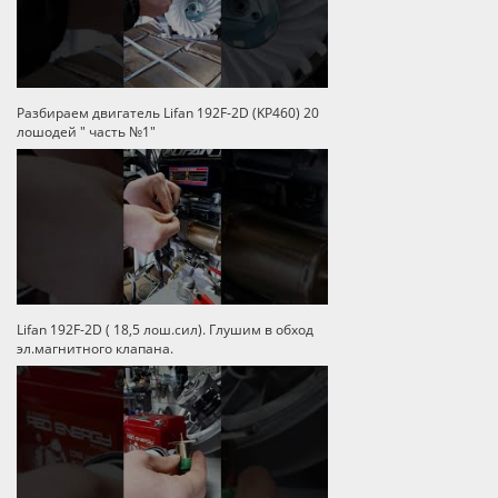
Разбираем двигатель Lifan 192F-2D (KP460) 20
лошодей " часть №1"
Lifan 192F-2D ( 18,5 лош.сил). Глушим в обход
эл.магнитного клапана.