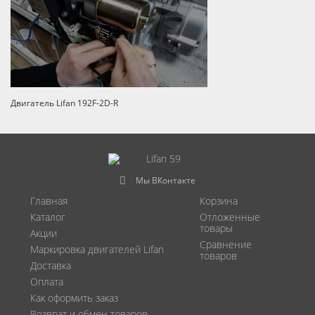
Двигатель Lifan 192F-2D-R
Мы ВКонтакте
Главная
Корзина
Каталог
Отложенные
товары
Акции
Сравнение
Маркировка двигателей Lifan
товаров
Доставка
Оплата
Как оформить заказ
Возврат и обмен товаров