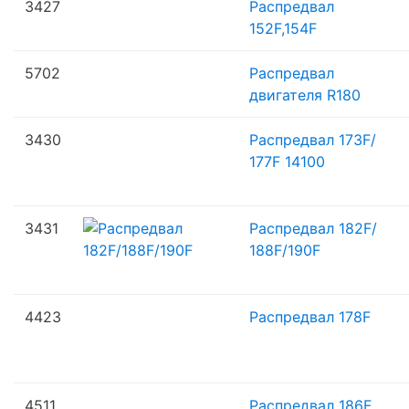
3427
Распредвал
152F,154F
5702
Распредвал
двигателя R180
3430
Распредвал 173F/
177F 14100
3431
Распредвал 182F/
188F/
190F
4423
Распредвал 178F
4511
Распредвал 186F,