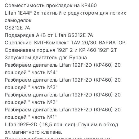
Совместимость прокладок на КР460
Lifan 1E44F 2х тактный с редуктором для легких
самоделок
GS212E 7A
Подзарядка АКБ от Lifan GS212E 7A
Сцепление. КИТ-Комплект TAV 20/30. ВАРИАТОР
Сравниваем поршня 192F-2 и KP 460 192F-2T
Запускаем двигатель для Бурана
Разбираем двигатель Lifan 192F-2D (KP460) 20
лошодей " часть №4"
Разбираем двигатель Lifan 192F-2D (KP460) 20
лошодей " часть №3"
Разбираем двигатель Lifan 192F-2D (KP460) 20
лошодей " часть №2"
Разбираем двигатель Lifan 192F-2D (KP460) 20
лошодей " часть №1"
Lifan 192F-2D ( 18,5 лош.сил). Глушим в обход
эл.магнитного клапана.