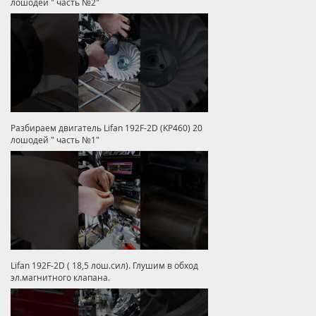
лошодей " часть №2"
Разбираем двигатель Lifan 192F-2D (KP460) 20
лошодей " часть №1"
Lifan 192F-2D ( 18,5 лош.сил). Глушим в обход
эл.магнитного клапана.