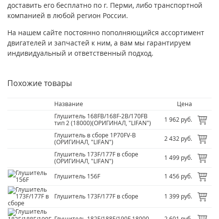
доставить его бесплатно по г. Перми, либо транспортной
компанией в любой регион России.
На нашем сайте постоянно пополняющийся ассортимент
двигателей и запчастей к ним, а вам мы гарантируем
индивидуальный и ответственный подход.
Похожие товары
Название
Цена
Глушитель 168FB/
168F-2B/
170FB
1 962 руб.
тип 2 (18000)(ОРИГИНАЛ, "LIFAN")
Глушитель в сборе 1P70FV-B
2 432 руб.
(ОРИГИНАЛ, "LIFAN")
Глушитель 173F/
177F в сборе
1 499 руб.
(ОРИГИНАЛ, "LIFAN")
Глушитель 156F
1 456 руб.
Глушитель 173F/
177F в сборе
1 399 руб.
Глушитель 182F/
188F/
190F 18000
2 601 руб.