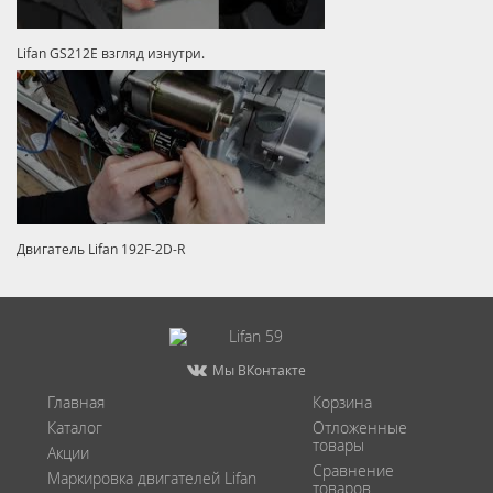
Lifan GS212E взгляд изнутри.
Двигатель Lifan 192F-2D-R
Мы ВКонтакте
Главная
Корзина
Каталог
Отложенные
товары
Акции
Сравнение
Маркировка двигателей Lifan
товаров