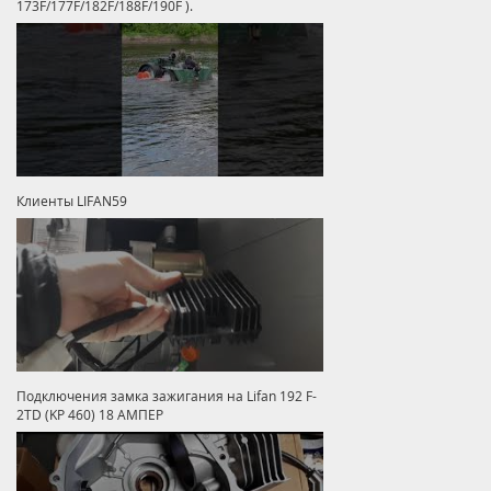
173F/177F/182F/188F/190F ).
Клиенты LIFAN59
Подключения замка зажигания на Lifan 192 F-
2TD (KP 460) 18 АМПЕР