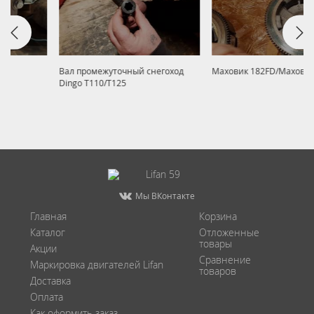
Вал промежуточный снегоход
Маховик 182FD/Маховик 192FD
Dingo T110/T125
Мы ВКонтакте
Главная
Корзина
Каталог
Отложенные
товары
Акции
Сравнение
Маркировка двигателей Lifan
товаров
Доставка
Оплата
Как оформить заказ