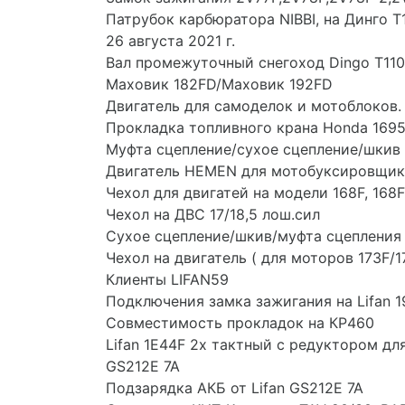
Патрубок карбюратора NIBBI, на Динго Т
26 августа 2021 г.
Вал промежуточный снегоход Dingo T110
Маховик 182FD/Маховик 192FD
Двигатель для самоделок и мотоблоков
Прокладка топливного крана Honda 16957
Муфта сцепление/сухое сцепление/шкив
Двигатель HEMEN для мотобуксировщик
Чехол для двигатей на модели 168F, 168F-
Чехол на ДВС 17/18,5 лош.сил
Сухое сцепление/шкив/муфта сцепления н
Чехол на двигатель ( для моторов 173F/17
Клиенты LIFAN59
Подключения замка зажигания на Lifan 1
Совместимость прокладок на КР460
Lifan 1E44F 2х тактный с редуктором дл
GS212E 7A
Подзарядка АКБ от Lifan GS212E 7A