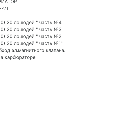
АРИАТОР
F-2T
60) 20 лошодей " часть №4"
60) 20 лошодей " часть №3"
60) 20 лошодей " часть №2"
60) 20 лошодей " часть №1"
обход эл.магнитного клапана.
на карбюраторе