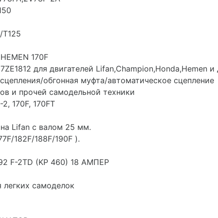
150
/T125
. HEMEN 170F
ZE1812 для двигателей Lifan,Champion,Honda,Hemen и 
 сцепления/обгонная муфта/автоматическое сцепление
ов и прочей самодельной техники
2, 170F, 170FT
а Lifan с валом 25 мм.
7F/182F/188F/190F ).
92 F-2TD (KP 460) 18 АМПЕР
я легких самоделок