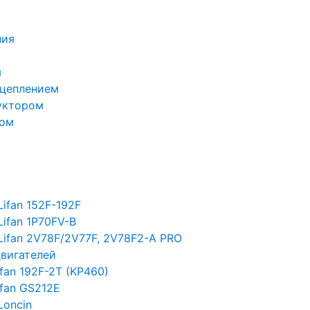
ния
м
сцеплением
уктором
лом
ifan 152F-192F
Lifan 1P70FV-B
Lifan 2V78F/2V77F, 2V78F2-A PRO
двигателей
fan 192F-2T (KP460)
ifan GS212E
Loncin