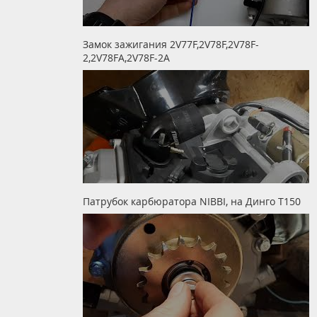
Замок зажигания 2V77F,2V78F,2V78F-
2,2V78FA,2V78F-2A
Патрубок карбюратора NIBBI, на Динго Т150