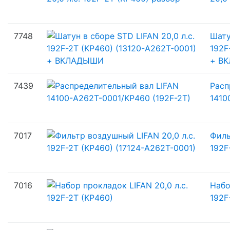
7748
Шату
192F
+ В
7439
Расп
1410
7017
Филь
192F
7016
Набо
192F