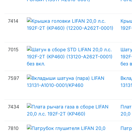
7414
Крыш
192F
7015
Шату
192F
без в
7597
Вкла
1313
7434
Плат
20,0
7810
Патр