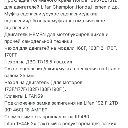
Прокладка топливного крана Honda 16957ZE1812
для двигателей Lifan,Champion,Honda,Hemen и др.
Муфта сцепление/сухое сцепление/шкив
сцепления/обгонная муфта/автоматическое
сцепление
Двигатель HEMEN для мотобуксировщиков и
прочей самодельной техники
Чехол для двигатей на модели 168F, 168F-2, 170F,
170FT
Чехол на ДВС 17/18,5 лош.сил
Сухое сцепление/шкив/муфта сцепления на Lifan с
валом 25 мм.
Чехол на двигатель ( для моторов
173F/177F/182F/188F/190F ).
Клиенты LIFAN59
Подключения замка зажигания на Lifan 192 F-2TD
(KP 460) 18 АМПЕР
Совместимость прокладок на КР460
Lifan 1E44F 2х тактный с редуктором для легких