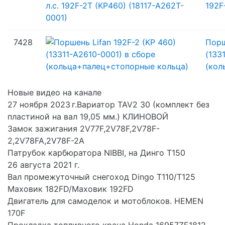
192F
7428
Порш
(133
(кол
Новые видео на канале
27 ноября 2023 г.Вариатор TAV2 30 (комплект без
пластиной на вал 19,05 мм.) КЛИНОВОЙ
Замок зажигания 2V77F,2V78F,2V78F-
2,2V78FA,2V78F-2A
Патрубок карбюратора NIBBI, на Динго Т150
26 августа 2021 г.
Вал промежуточный снегоход Dingo T110/T125
Маховик 182FD/Маховик 192FD
Двигатель для самоделок и мотоблоков. HEMEN
170F