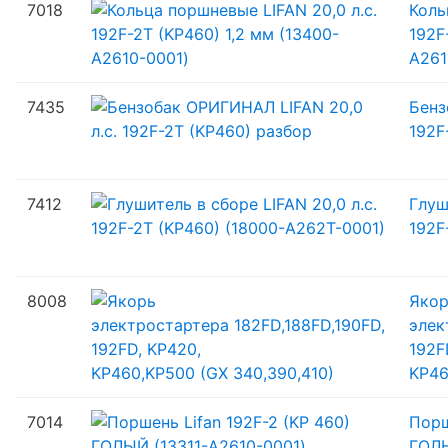
7018
Коль
192F
A261
7435
Бенз
192F
7412
Глуш
192F
8008
Яко
элек
192F
KP46
7014
Порш
ГОЛЫ