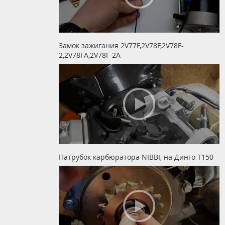
Замок зажигания 2V77F,2V78F,2V78F-
2,2V78FA,2V78F-2A
Патрубок карбюратора NIBBI, на Динго Т150