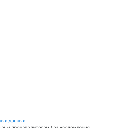
ных данных
нены производителем без уведомления,