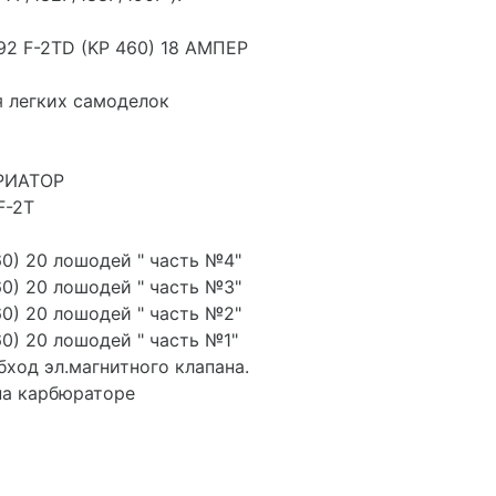
92 F-2TD (KP 460) 18 АМПЕР
я легких самоделок
АРИАТОР
F-2T
60) 20 лошодей " часть №4"
60) 20 лошодей " часть №3"
60) 20 лошодей " часть №2"
60) 20 лошодей " часть №1"
обход эл.магнитного клапана.
на карбюраторе