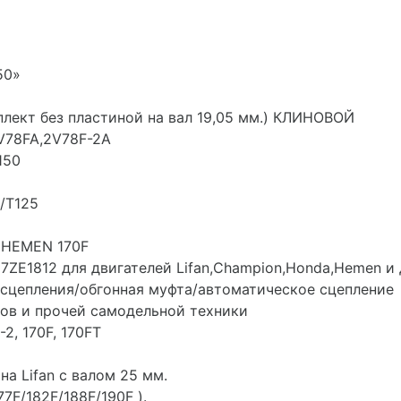
50»
плект без пластиной на вал 19,05 мм.) КЛИНОВОЙ
V78FA,2V78F-2A
150
/T125
. HEMEN 170F
ZE1812 для двигателей Lifan,Champion,Honda,Hemen и 
 сцепления/обгонная муфта/автоматическое сцепление
ов и прочей самодельной техники
2, 170F, 170FT
а Lifan с валом 25 мм.
7F/182F/188F/190F ).