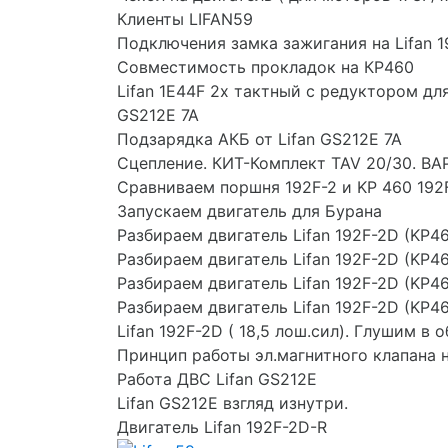
Клиенты LIFAN59
Подключения замка зажигания на Lifan 1
Совместимость прокладок на КР460
Lifan 1E44F 2х тактный с редуктором дл
GS212E 7A
Подзарядка АКБ от Lifan GS212E 7A
Сцепление. КИТ-Комплект TAV 20/30. В
Сравниваем поршня 192F-2 и KP 460 192
Запускаем двигатель для Бурана
Разбираем двигатель Lifan 192F-2D (KP4
Разбираем двигатель Lifan 192F-2D (KP4
Разбираем двигатель Lifan 192F-2D (KP4
Разбираем двигатель Lifan 192F-2D (KP4
Lifan 192F-2D ( 18,5 лош.сил). Глушим в 
Принцип работы эл.магнитного клапана 
Работа ДВС Lifan GS212E
Lifan GS212E взгляд изнутри.
Двигатель Lifan 192F-2D-R