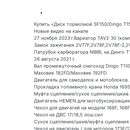
Купить «Диск тормозной SF150/Dingo T1
Новые видео на канале
27 ноября 2023 г.Вариатор TAV2 30 (ком
Замок зажигания 2V77F,2V78F,2V78F-2,2
Патрубок карбюратора NIBBI, на Динго Т
26 августа 2021 г.
Вал промежуточный снегоход Dingo T110
Маховик 182FD/Маховик 192FD
Двигатель для самоделок и мотоблоков
Прокладка топливного крана Honda 16957
Муфта сцепление/сухое сцепление/шкив
Двигатель HEMEN для мотобуксировщик
Чехол для двигатей на модели 168F, 168F-
Чехол на ДВС 17/18,5 лош.сил
Сухое сцепление/шкив/муфта сцепления н
Чехол на двигатель ( для моторов 173F/17