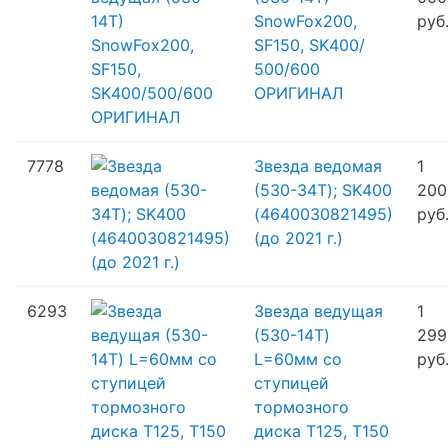
SnowFox200,
руб
SF150, SK400/
500/
600
ОРИГИНАЛ
7778
Звезда ведомая
1
(530-34T); SK400
200
(4640030821495)
руб
(до 2021 г.)
6293
Звезда ведущая
1
(530-14T)
299
L=60мм со
руб
ступицей
тормозного
диска T125, T150