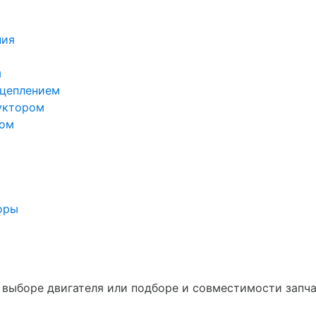
ния
м
сцеплением
уктором
лом
оры
в выборе двигателя или подборе и совместимости запч