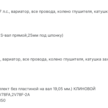
7 л.с., вариатор, все провода, колено глушителя, катуш
т, S-вал прямой,25мм под шпонку)
с., вариатор, все провода, колено глушителя, катушка з
плект без пластиной на вал 19,05 мм.) КЛИНОВОЙ
V78FA,2V78F-2A
150