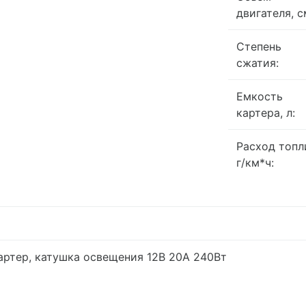
двигателя, с
Степень
сжатия:
Емкость
картера, л:
Расход топл
г/км*ч:
артер, катушка освещения 12В 20А 240Вт