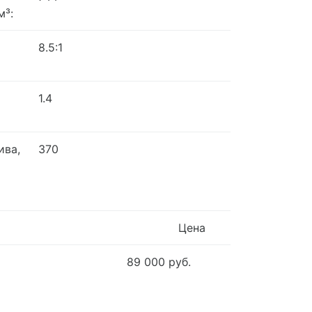
м³:
8.5:1
1.4
ива,
370
Цена
89 000 руб.