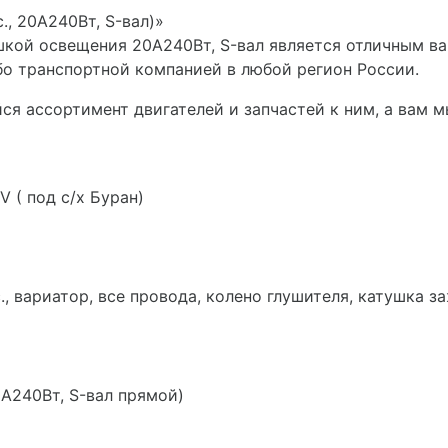
., 20А240Вт, S-вал)»
атушкой освещения 20А240Вт, S-вал является отличным 
ибо транспортной компанией в любой регион России.
я ассортимент двигателей и запчастей к ним, а вам 
V ( под с/
х Буран)
с., вариатор, все провода, колено глушителя, катушка з
20А240Вт, S-вал прямой)