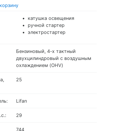
 корзину
катушка освещения
ручной стартер
электростартер
Бензиновый, 4-х тактный
двухцилиндровый с воздушным
охлаждением (OHV)
а,
25
ель:
Lifan
.с.:
29
744