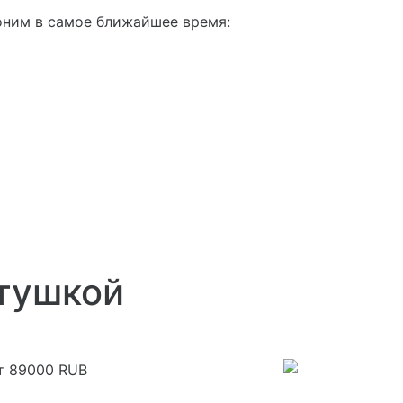
оним в самое ближайшее время:
атушкой
шт
89000
RUB