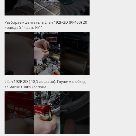
Разбираем двигатель Lifan 192F-2D (KP460) 20
лошодей " часть №1"
Lifan 192F-2D ( 18,5 лош.сил). Глушим в обход
эл.магнитного клапана.