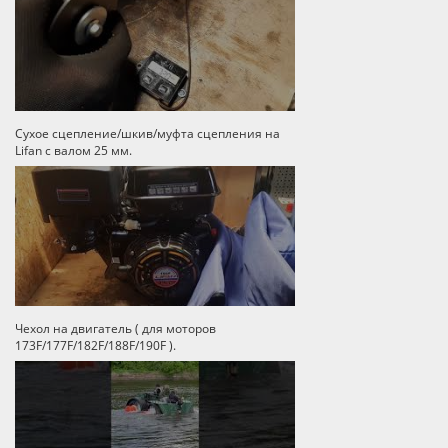
Сухое сцепление/шкив/муфта сцепления на
Lifan с валом 25 мм.
Чехол на двигатель ( для моторов
173F/177F/182F/188F/190F ).