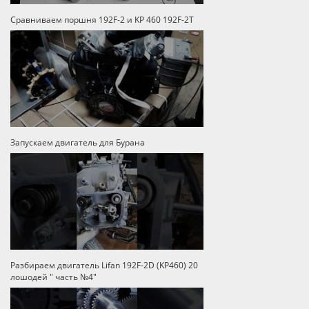
Сравниваем поршня 192F-2 и KP 460 192F-2T
Запускаем двигатель для Бурана
Разбираем двигатель Lifan 192F-2D (KP460) 20
лошодей " часть №4"