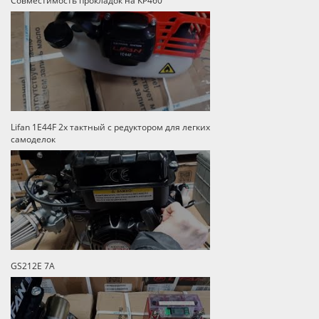
Совместимость прокладок на КР460
Lifan 1E44F 2х тактный с редуктором для легких
самоделок
GS212E 7A