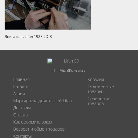
Двигатель Lifan 192F-2D-R
Мы ВКонтакте
Главная
Корзина
Каталог
Отложенные
товары
Акции
Сравнение
Маркировка двигателей Lifan
товаров
Доставка
Оплата
Как оформить заказ
Возврат и обмен товаров
Контакты