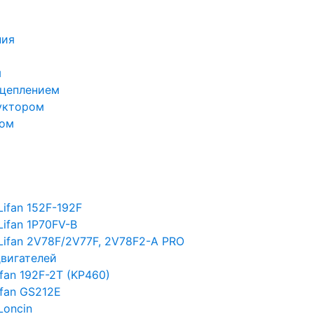
ния
м
сцеплением
уктором
лом
ifan 152F-192F
Lifan 1P70FV-B
Lifan 2V78F/2V77F, 2V78F2-A PRO
двигателей
fan 192F-2T (KP460)
ifan GS212E
Loncin