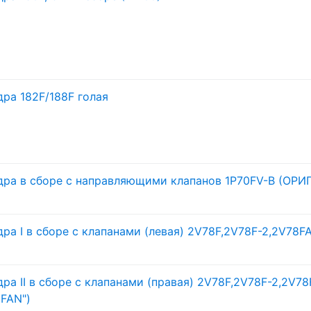
дра 182F/
188F голая
дра в сборе с направляющими клапанов 1P70FV-B (ОРИГ
ра I в сборе с клапанами (левая) 2V78F,2V78F-2,2V78
ра II в сборе с клапанами (правая) 2V78F,2V78F-2,2V7
IFAN")