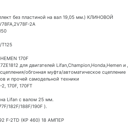
плект без пластиной на вал 19,05 мм.) КЛИНОВОЙ
V78FA,2V78F-2A
150
/T125
. HEMEN 170F
ZE1812 для двигателей Lifan,Champion,Honda,Hemen и 
 сцепления/обгонная муфта/автоматическое сцепление
ов и прочей самодельной техники
2, 170F, 170FT
а Lifan с валом 25 мм.
7F/182F/188F/190F ).
92 F-2TD (KP 460) 18 АМПЕР