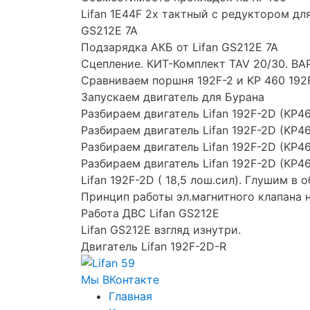
Lifan 1E44F 2х тактный с редуктором дл
GS212E 7A
Подзарядка АКБ от Lifan GS212E 7A
Сцепление. КИТ-Комплект TAV 20/30. В
Сравниваем поршня 192F-2 и KP 460 192
Запускаем двигатель для Бурана
Разбираем двигатель Lifan 192F-2D (KP4
Разбираем двигатель Lifan 192F-2D (KP4
Разбираем двигатель Lifan 192F-2D (KP4
Разбираем двигатель Lifan 192F-2D (KP4
Lifan 192F-2D ( 18,5 лош.сил). Глушим в 
Принцип работы эл.магнитного клапана 
Работа ДВС Lifan GS212E
Lifan GS212E взгляд изнутри.
Двигатель Lifan 192F-2D-R
Мы ВКонтакте
Главная