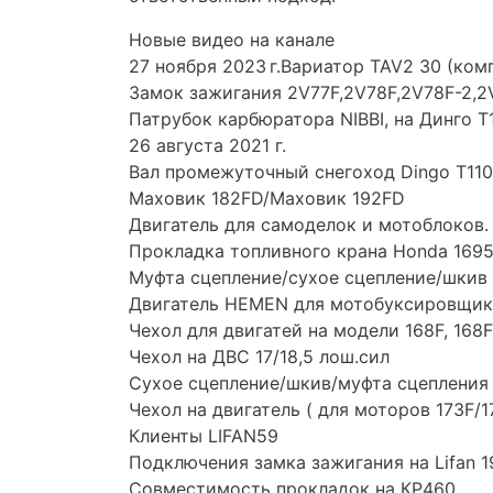
Новые видео на канале
27 ноября 2023 г.Вариатор TAV2 30 (ком
Замок зажигания 2V77F,2V78F,2V78F-2,2
Патрубок карбюратора NIBBI, на Динго Т
26 августа 2021 г.
Вал промежуточный снегоход Dingo T110
Маховик 182FD/Маховик 192FD
Двигатель для самоделок и мотоблоков
Прокладка топливного крана Honda 16957
Муфта сцепление/сухое сцепление/шкив
Двигатель HEMEN для мотобуксировщик
Чехол для двигатей на модели 168F, 168F-
Чехол на ДВС 17/18,5 лош.сил
Сухое сцепление/шкив/муфта сцепления н
Чехол на двигатель ( для моторов 173F/17
Клиенты LIFAN59
Подключения замка зажигания на Lifan 1
Совместимость прокладок на КР460