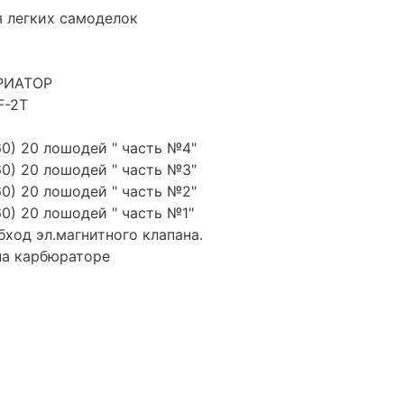
я легких самоделок
АРИАТОР
F-2T
60) 20 лошодей " часть №4"
60) 20 лошодей " часть №3"
60) 20 лошодей " часть №2"
60) 20 лошодей " часть №1"
обход эл.магнитного клапана.
на карбюраторе