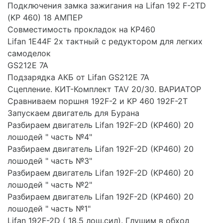
Подключения замка зажигания на Lifan 192 F-2TD
(KP 460) 18 АМПЕР
Совместимость прокладок на КР460
Lifan 1E44F 2х тактный с редуктором для легких
самоделок
GS212E 7A
Подзарядка АКБ от Lifan GS212E 7A
Сцепление. КИТ-Комплект TAV 20/30. ВАРИАТОР
Сравниваем поршня 192F-2 и KP 460 192F-2T
Запускаем двигатель для Бурана
Разбираем двигатель Lifan 192F-2D (KP460) 20
лошодей " часть №4"
Разбираем двигатель Lifan 192F-2D (KP460) 20
лошодей " часть №3"
Разбираем двигатель Lifan 192F-2D (KP460) 20
лошодей " часть №2"
Разбираем двигатель Lifan 192F-2D (KP460) 20
лошодей " часть №1"
Lifan 192F-2D ( 18,5 лош.сил). Глушим в обход